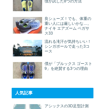
僕が試した8つの方法
良シューズ！でも、体重の
重い人には厳しいかな…。
ナイキ エアズーム ペガサ
ス33
流れる滝汗が気持ちいい！
シンガポールで走った3コ
ース
僕が「ブルックス ゴースト
9」を絶賛する3つの理由
人気記事
アシックスの3D足型計測