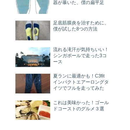
器が暴いた、僕の扁平足
足底筋膜炎を治すために、
僕が試した8つの方法
流れる滝汗が気持ちいい！
シンガポールで走った3コ
ース
夏ランに最適かも！C3fit
インパクトエアーロングタ
イツでフルを走ってみた
これは美味かった！ゴール
ドコーストのグルメ３選