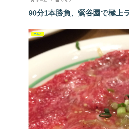
ホーム
グルメ
90分1本勝負、鶯谷園で極上
グルメ