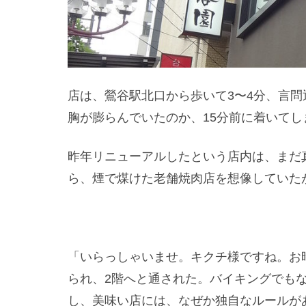
店は、鶯谷駅北口から歩いて3〜4分、言問
胸が膨らんでいたのか、15分前に着いて
昨年リニューアルしたという店内は、まだ
ら、煙で煤けた老舗焼肉店を想像していた
「いらっしゃいませ。キクチ様ですね。お
られ、2階へと通された。バイキングでも
し、美味い店には、なぜか独自なルールが