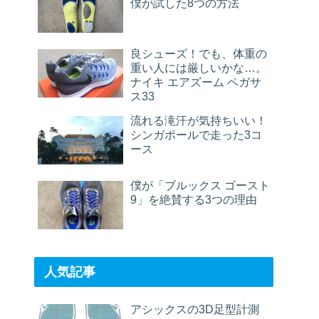
僕が試した8つの方法
良シューズ！でも、体重の
重い人には厳しいかな…。
ナイキ エアズーム ペガサ
ス33
流れる滝汗が気持ちいい！
シンガポールで走った3コ
ース
僕が「ブルックス ゴースト
9」を絶賛する3つの理由
人気記事
アシックスの3D足型計測