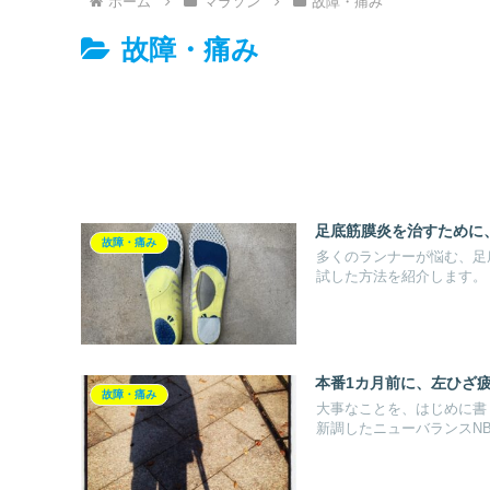
ホーム
マラソン
故障・痛み
故障・痛み
足底筋膜炎を治すために
故障・痛み
多くのランナーが悩む、足
試した方法を紹介します。
本番1カ月前に、左ひざ疲
故障・痛み
大事なことを、はじめに書
新調したニューバランスNB1.