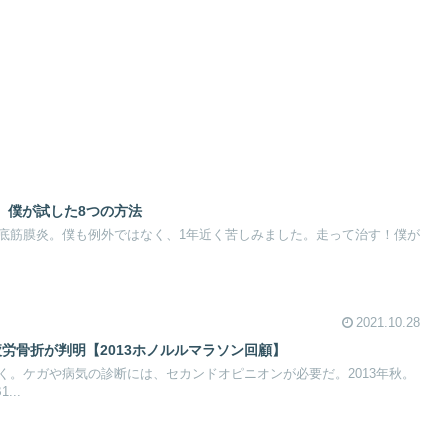
、僕が試した8つの方法
底筋膜炎。僕も例外ではなく、1年近く苦しみました。走って治す！僕が
2021.10.28
労骨折が判明【2013ホノルルマラソン回顧】
く。ケガや病気の診断には、セカンドオピニオンが必要だ。2013年秋。
..