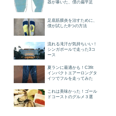
器が暴いた、僕の扁平足
足底筋膜炎を治すために、
僕が試した8つの方法
流れる滝汗が気持ちいい！
シンガポールで走った3コ
ース
夏ランに最適かも！C3fit
インパクトエアーロングタ
イツでフルを走ってみた
これは美味かった！ゴール
ドコーストのグルメ３選