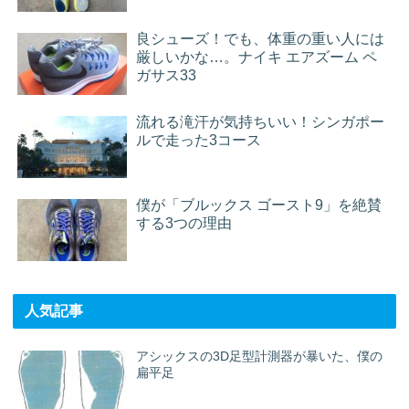
良シューズ！でも、体重の重い人には
厳しいかな…。ナイキ エアズーム ペ
ガサス33
流れる滝汗が気持ちいい！シンガポー
ルで走った3コース
僕が「ブルックス ゴースト9」を絶賛
する3つの理由
人気記事
アシックスの3D足型計測器が暴いた、僕の
扁平足