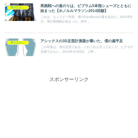
再挑戦への道のりは、ビブラム5本指シューズとともに
ランニングシューズ
始まった【ホノルルマラソン2014回顧】
これは、ちょうど一年前、僕のFaceBookの書き込みだ。2014年8
月、僕の再挑戦が始まった。前年...
アシックスの3D足型計測器が暴いた、僕の扁平足
ランニングシューズ
この写真は、僕の足型である。くれぐれも言っておくが、ヒグマの
足跡ではない。2013年10月6日、上野...
スポンサーリンク