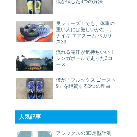
僕が試した8つの方法
良シューズ！でも、体重の
重い人には厳しいかな…。
ナイキ エアズーム ペガサ
ス33
流れる滝汗が気持ちいい！
シンガポールで走った3コ
ース
僕が「ブルックス ゴースト
9」を絶賛する3つの理由
人気記事
アシックスの3D足型計測