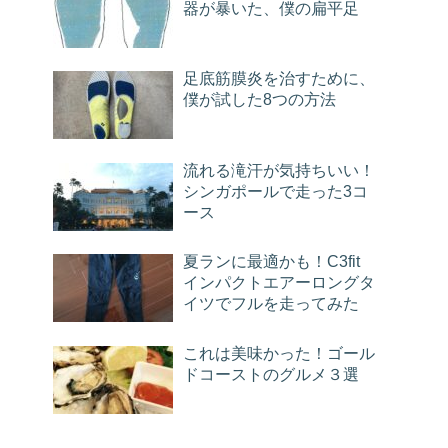
器が暴いた、僕の扁平足
足底筋膜炎を治すために、
僕が試した8つの方法
流れる滝汗が気持ちいい！
シンガポールで走った3コ
ース
夏ランに最適かも！C3fit
インパクトエアーロングタ
イツでフルを走ってみた
これは美味かった！ゴール
ドコーストのグルメ３選