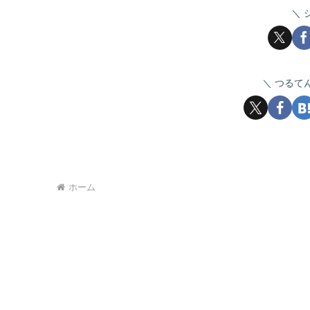
つるて
ホーム