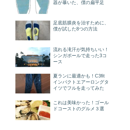
器が暴いた、僕の扁平足
足底筋膜炎を治すために、
僕が試した8つの方法
流れる滝汗が気持ちいい！
シンガポールで走った3コ
ース
夏ランに最適かも！C3fit
インパクトエアーロングタ
イツでフルを走ってみた
これは美味かった！ゴール
ドコーストのグルメ３選