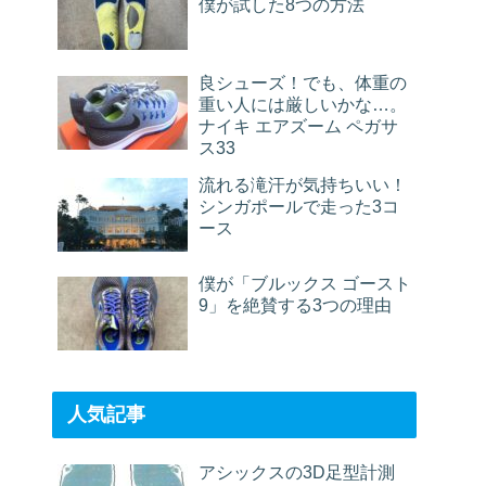
僕が試した8つの方法
良シューズ！でも、体重の
重い人には厳しいかな…。
ナイキ エアズーム ペガサ
ス33
流れる滝汗が気持ちいい！
シンガポールで走った3コ
ース
僕が「ブルックス ゴースト
9」を絶賛する3つの理由
人気記事
アシックスの3D足型計測