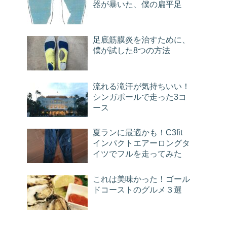
器が暴いた、僕の扁平足
足底筋膜炎を治すために、
僕が試した8つの方法
流れる滝汗が気持ちいい！
シンガポールで走った3コ
ース
夏ランに最適かも！C3fit
インパクトエアーロングタ
イツでフルを走ってみた
これは美味かった！ゴール
ドコーストのグルメ３選