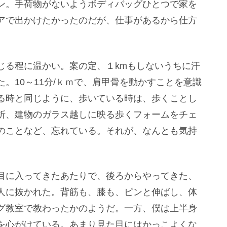
ン。手荷物がないようボディバッグひとつで家を
アで出かけたかったのだが、仕事があるから仕方
じる程に温かい。案の定、１kmもしないうちに汗
。10～11分/ｋｍで、肩甲骨を動かすことを意識
る時と同じように、歩いている時は、歩くことし
折、建物のガラス越しに映る歩くフォームをチェ
のことなど、忘れている。それが、なんとも気持
目に入ってきたあたりで、後ろからやってきた、
人に抜かれた。背筋も、膝も、ピンと伸ばし、体
グ教室で教わったかのようだ。一方、僕は上半身
を心がけている。あまり見た目にはかっこよくな