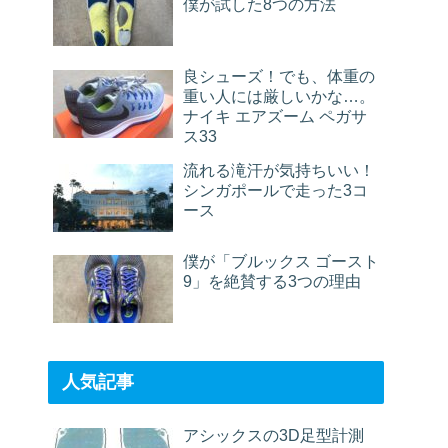
僕が試した8つの方法
良シューズ！でも、体重の
重い人には厳しいかな…。
ナイキ エアズーム ペガサ
ス33
流れる滝汗が気持ちいい！
シンガポールで走った3コ
ース
僕が「ブルックス ゴースト
9」を絶賛する3つの理由
人気記事
アシックスの3D足型計測