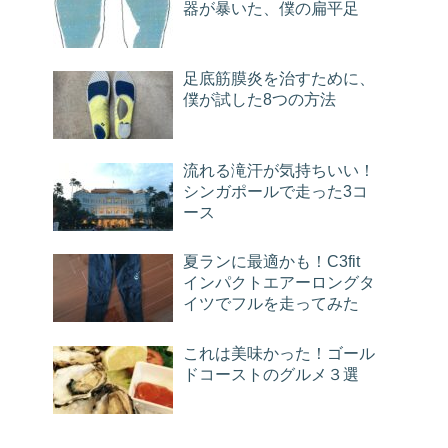
器が暴いた、僕の扁平足
足底筋膜炎を治すために、
僕が試した8つの方法
流れる滝汗が気持ちいい！
シンガポールで走った3コ
ース
夏ランに最適かも！C3fit
インパクトエアーロングタ
イツでフルを走ってみた
これは美味かった！ゴール
ドコーストのグルメ３選