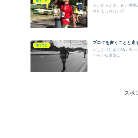
思うこと
人が走るとき、何か理由
れかもしれないが...
ブログを書くことと走
思うこと
久しぶりに家のMacBo
わらかな薄陽...
スポ