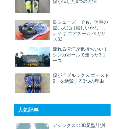
僕が試した8つの方法
良シューズ！でも、体重の
重い人には厳しいかな…。
ナイキ エアズーム ペガサ
ス33
流れる滝汗が気持ちいい！
シンガポールで走った3コ
ース
僕が「ブルックス ゴースト
9」を絶賛する3つの理由
人気記事
アシックスの3D足型計測