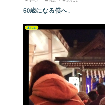
ホーム
雑記
思うこと
50歳になる僕へ。
思うこと