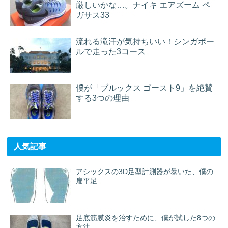
厳しいかな…。ナイキ エアズーム ペ
ガサス33
流れる滝汗が気持ちいい！シンガポー
ルで走った3コース
僕が「ブルックス ゴースト9」を絶賛
する3つの理由
人気記事
アシックスの3D足型計測器が暴いた、僕の
扁平足
足底筋膜炎を治すために、僕が試した8つの
方法